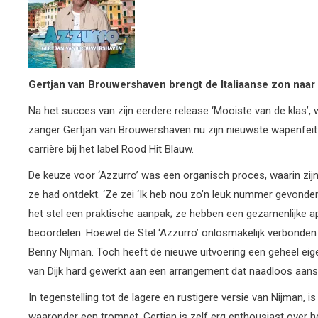
Gertjan
van
Brouwershaven
brengt
de
Italiaanse
zon
naar
Na het succes van zijn eerdere release ‘Mooiste van de klas
zanger Gertjan van Brouwershaven nu zijn nieuwste wapenfeit: 
carrière bij het label Rood Hit Blauw.
De keuze voor ‘Azzurro’ was een organisch proces, waarin zijn
ze had ontdekt. ‘Ze zei ‘Ik heb nou zo’n leuk nummer gevonden’
het stel een praktische aanpak; ze hebben een gezamenlijke 
beoordelen. Hoewel de Stel ‘Azzurro’ onlosmakelijk verbonden i
Benny Nijman. Toch heeft de nieuwe uitvoering een geheel eige
van Dijk hard gewerkt aan een arrangement dat naadloos aanslu
In tegenstelling tot de lagere en rustigere versie van Nijman, 
waaronder een trompet. Gertjan is zelf erg enthousiast over h