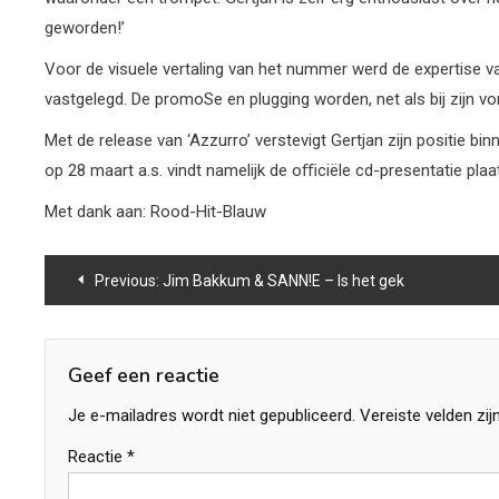
geworden!’
Voor de visuele vertaling van het nummer werd de expertise va
vastgelegd. De promoSe en plugging worden, net als bij zijn 
Met de release van ‘Azzurro’ verstevigt Gertjan zijn positie b
op 28 maart a.s. vindt namelijk de oﬃciële cd-presentatie plaa
Met dank aan: Rood-Hit-Blauw
Bericht
Previous:
Jim Bakkum & SANN!E – Is het gek
navigatie
Geef een reactie
Je e-mailadres wordt niet gepubliceerd.
Vereiste velden zi
Reactie
*