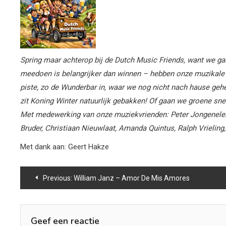
Spring maar achterop bij de Dutch Music Friends, want we gaa
meedoen is belangrijker dan winnen – hebben onze muzikale m
piste, zo de Wunderbar in, waar we nog nicht nach hause gehen
zit Koning Winter natuurlijk gebakken! Of gaan we groene sn
Met medewerking van onze muziekvrienden: Peter Jongenelen, C
Bruder, Christiaan Nieuwlaat, Amanda Quintus, Ralph Vrieling
Met dank aan: Geert Hakze
Bericht
Previous:
William Janz – Amor De Mis Amores
navigatie
Geef een reactie