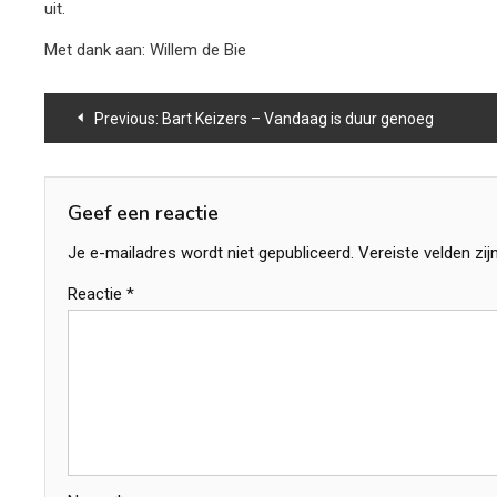
uit.
Met dank aan: Willem de Bie
Bericht
Previous:
Bart Keizers – Vandaag is duur genoeg
navigatie
Geef een reactie
Je e-mailadres wordt niet gepubliceerd.
Vereiste velden zi
Reactie
*