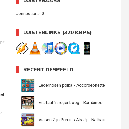
LUISTERAARS
Connections:
0
LUISTERLINKS (320 KBPS)
pt:
RECENT GESPEELD
Lederhosen polka - Accordeonette
iet
Er staat 'n regenboog - Bambino's
de
Vissen Zijn Precies Als Jij - Nathalie