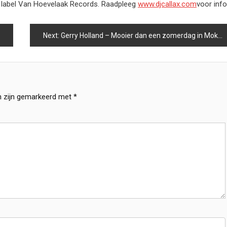
n label Van Hoevelaak Records. Raadpleeg
www.djcallax.com
voor info
Next:
Gerry Holland – Mooier dan een zomerdag in Mokum
n zijn gemarkeerd met
*