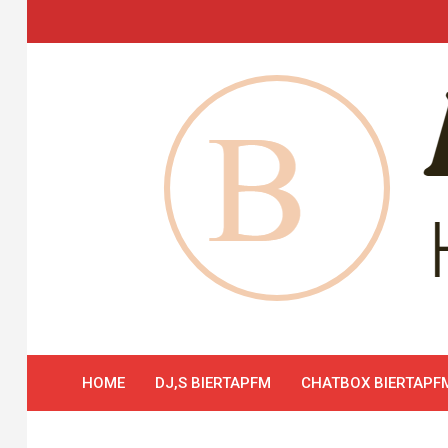
Skip
to
content
HOME
DJ,S BIERTAPFM
CHATBOX BIERTAPF