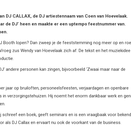
e van DJ CALLAX, de DJ artiestennaam van Coen van Hoevelaak.
aar de DJ’ heen en maakte er een uptempo feestnummer van.
men.
je DJ Booth lopen? Dan zweep je de feeststemming nog meer op en roe
Vroeg zus Wendy van Hoevelaak zich af. De tekst en het muziekidee
ductie.
n ‘DJ’ andere personen kan zingen, bijvoorbeeld ‘Zwaai maar naar de
per jaar op bruiloften, personeelsfeesten, verjaardagen en openbare
s in verzorgingstehuizen. Hij noemt het enorm dankbaar werk en gen
en.
Hij schreef een boek, geeft seminars en is een vraagbaak voor beken
door als DJ Callax en ervaart nu ook de voorkant van de business.