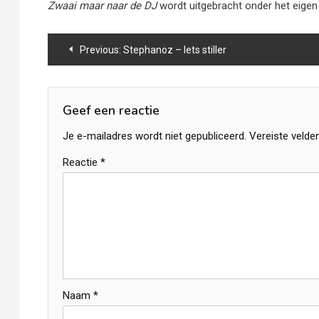
Zwaai maar naar de DJ
wordt uitgebracht onder het eige
Bericht
Previous:
Stephanoz – Iets stiller
navigatie
Geef een reactie
Je e-mailadres wordt niet gepubliceerd.
Vereiste velde
Reactie
*
Naam
*