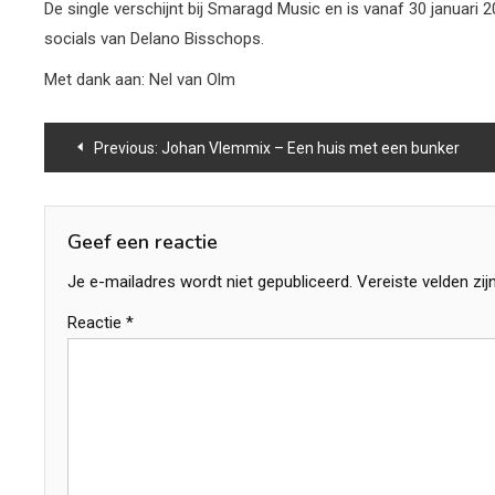
De single verschijnt bij Smaragd Music en is vanaf 30 januar
socials van Delano Bisschops.
Met dank aan: Nel van Olm
Bericht
Previous:
Johan Vlemmix – Een huis met een bunker
navigatie
Geef een reactie
Je e-mailadres wordt niet gepubliceerd.
Vereiste velden zi
Reactie
*