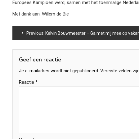
Europees Kampioen werd, samen met het toenmalige Nederland
Met dank aan: Willem de Bie
Bericht
Previous:
Kelvin Bouwmeester – Ga met mij mee op vakan
navigatie
Geef een reactie
Je e-mailadres wordt niet gepubliceerd.
Vereiste velden zi
Reactie
*