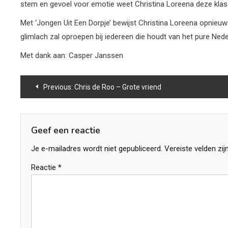
stem en gevoel voor emotie weet Christina Loreena deze klass
Met ‘Jongen Uit Een Dorpje’ bewijst Christina Loreena opnieuw
glimlach zal oproepen bij iedereen die houdt van het pure Neder
Met dank aan: Casper Janssen
Bericht
Previous:
Chris de Roo – Grote vriend
navigatie
Geef een reactie
Je e-mailadres wordt niet gepubliceerd.
Vereiste velden zi
Reactie
*